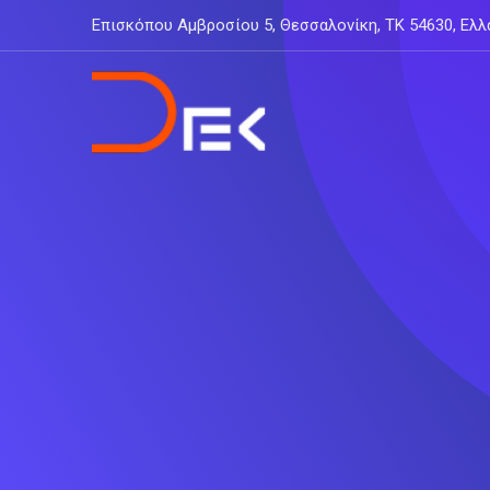
Skip
Επισκόπου Αμβροσίου 5, Θεσσαλονίκη, ΤΚ 54630, Ελλ
to
content