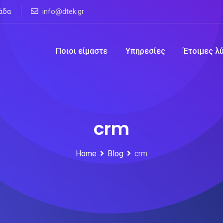
άδα
info@dtek.gr
Ποιοι είμαστε
Υπηρεσίες
Έτοιμες λ
crm
Home
Blog
crm