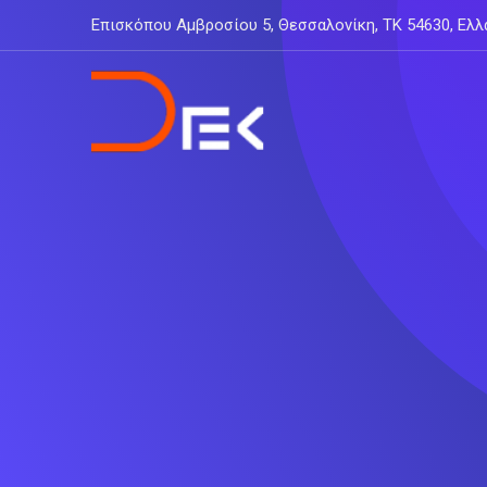
Skip
Επισκόπου Αμβροσίου 5, Θεσσαλονίκη, ΤΚ 54630, Ελλ
to
content