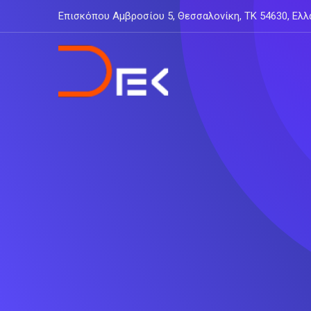
Skip
Επισκόπου Αμβροσίου 5, Θεσσαλονίκη, ΤΚ 54630, Ελλ
to
content