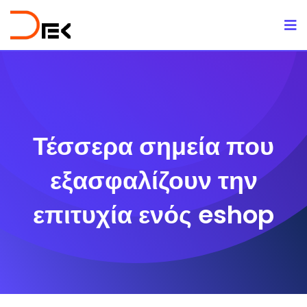
Skip
to
content
Τέσσερα σημεία που
εξασφαλίζουν την
επιτυχία ενός eshop