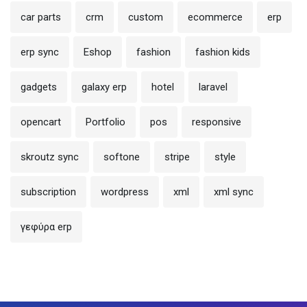
car parts
crm
custom
ecommerce
erp
erp sync
Eshop
fashion
fashion kids
gadgets
galaxy erp
hotel
laravel
opencart
Portfolio
pos
responsive
skroutz sync
softone
stripe
style
subscription
wordpress
xml
xml sync
γεφύρα erp